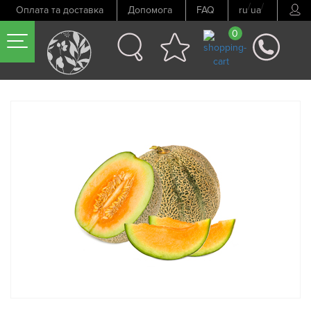
/
/
Оплата та доставка
Допомога
FAQ
ru
ua
0
Попередній товар
Наступний товар