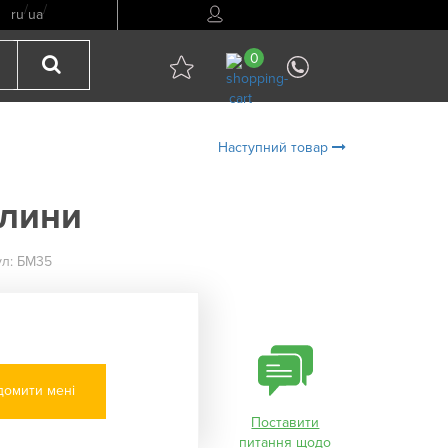
/
/
ru
ua
0
Наступний товар
алини
ул: БМ35
домити мені
Поставити
питання щодо