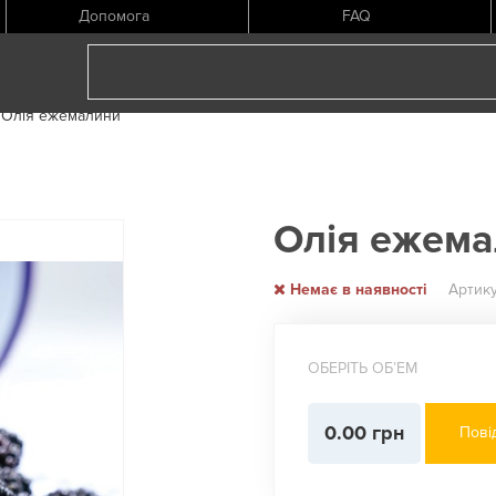
Допомога
FAQ
Олія ежемалини
Олія ежем
Немає в наявності
Артик
ОБЕРІТЬ ОБʼЕМ
0.00 грн
Пові