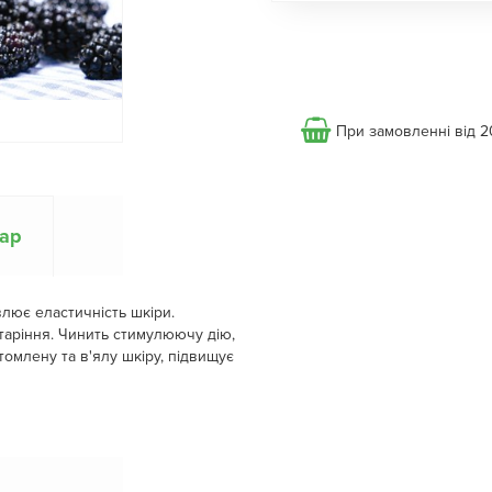
При замовленні від 2
вар
влює еластичність шкіри.
таріння. Чинить стимулюючу дію,
омлену та в'ялу шкіру, підвищує