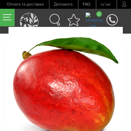
/
/
Оплата та доставка
Допомога
FAQ
ru
ua
0
Попередній товар
Наступний товар