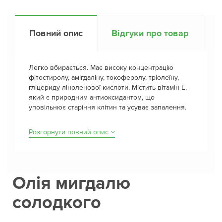
Повний опис
Відгуки про товар
Легко вбирається. Має високу концентрацію
фітостиролу, амігдаліну, токоферолу, тріолеїну,
гліцериду ліноленової кислоти. Містить вітамін Е,
який є природним антиоксидантом, що
уповільнює старіння клітин та усуває запалення.
Розгорнути повний опис
Олія мигдалю
солодкого