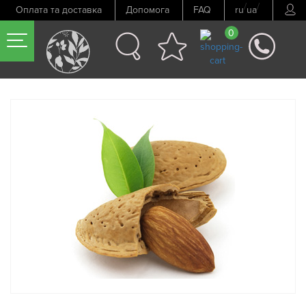
/
/
Оплата та доставка
Допомога
FAQ
ru
ua
0
Попередній товар
Наступний товар