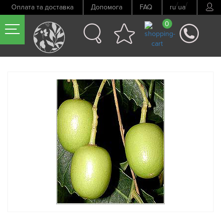
/
/
Оплата та доставка
Допомога
FAQ
ru
ua
0
Попередній товар
Наступний товар