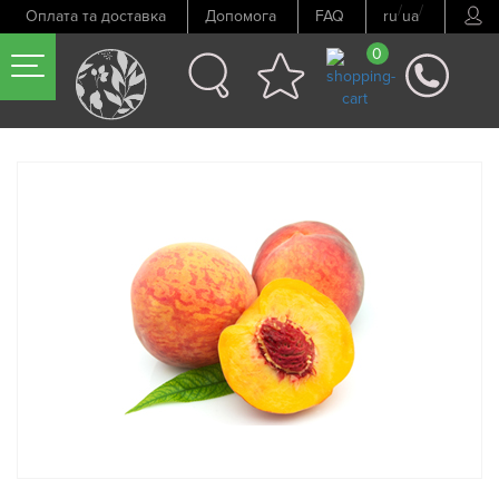
/
/
Оплата та доставка
Допомога
FAQ
ru
ua
0
Попередній товар
Наступний товар