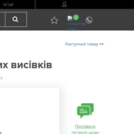
/
/
ru
ua
0
Наступний товар
х висівків
24
Поставити
н
питання щодо