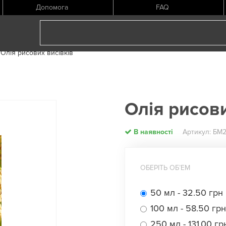
Допомога
FAQ
Олія рисових висівків
Олія рисови
В наявності
Артикул: БМ
ОБЕРІТЬ ОБʼЕМ
50 мл - 32.50 грн
100 мл - 58.50 грн
250 мл - 131.00 гр