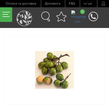
/
/
Оплата та доставка
Допомога
FAQ
ru
ua
0
Попередній товар
Наступний товар