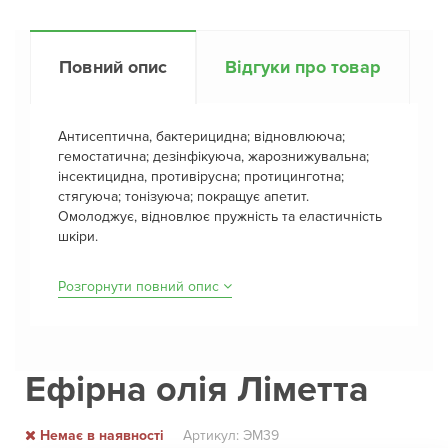
Повний опис
Відгуки про товар
Антисептична, бактерицидна; відновлююча;
гемостатична; дезінфікуюча, жарознижувальна;
інсектицидна, противірусна; протицинготна;
стягуюча; тонізуюча; покращує апетит.
Омолоджує, відновлює пружність та еластичність
шкіри.
Розгорнути повний опис
Ефірна олія Ліметта
Немає в наявності
Артикул: ЭМ39