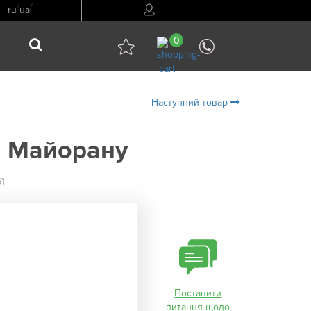
/
/
ru
ua
0
Наступний товар
я Майорану
1
Поставити
питання щодо