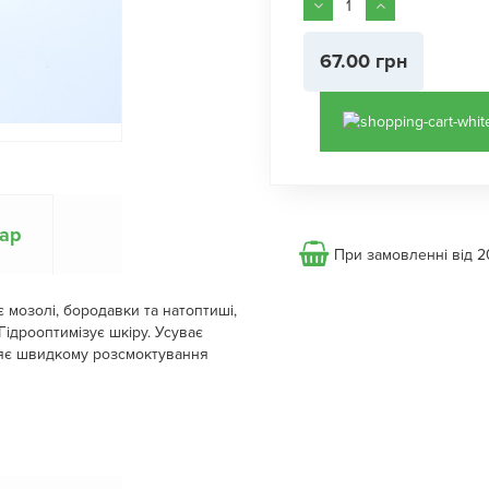
67.00 грн
вар
При замовленні від 2
є мозолі, бородавки та натоптиші,
Гідрооптимізує шкіру. Усуває
ияє швидкому розсмоктування