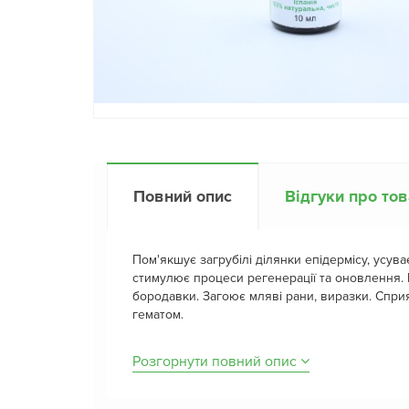
Повний опис
Відгуки про то
Пом'якшує загрубілі ділянки епідермісу, усува
стимулює процеси регенерації та оновлення. 
бородавки. Загоює мляві рани, виразки. Спр
гематом.
Розгорнути повний опис