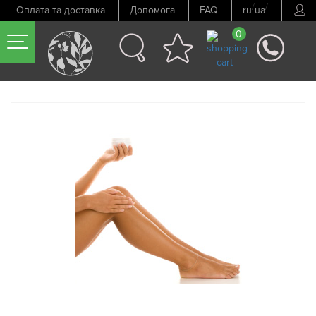
/
/
Оплата та доставка
Допомога
FAQ
ru
ua
0
Попередній товар
Наступний товар