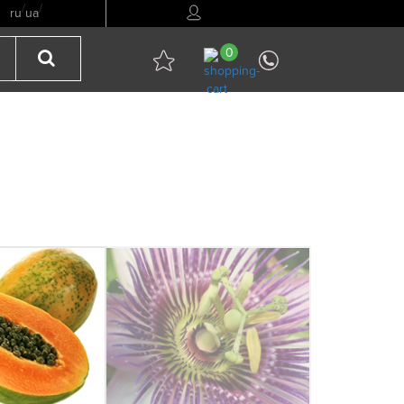
/
/
ru
ua
0