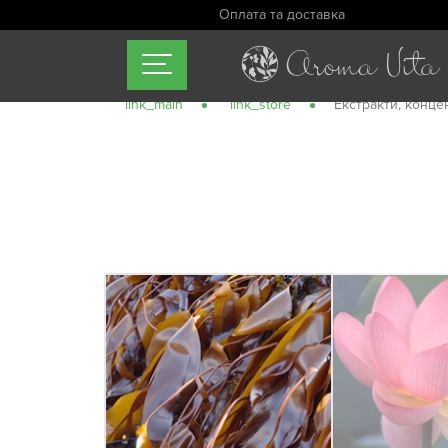
Оплата та доставка
link_main
link_store
Екстракти, конце