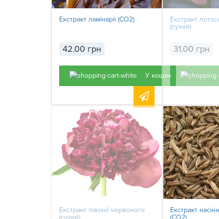
Екстракт ламінарії (СО2)
Екстракт лотос
(сухий)
42.00 грн
31.00 грн
У кошик
Екстракт півонії червоного
Екстракт насін
(сухий)
(СО2)