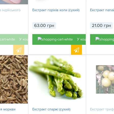
а індійського
Екстракт горіхів коли (сухий)
Екстракт папа
63.00 грн
21.00 грн
У кошик
У кошик
ня моркви
Екстракт спаржі (сухий)
Екстракт триф