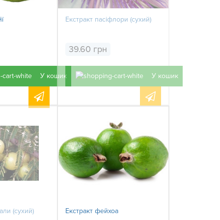
йї
Екстракт пасіфлори (сухий)
39.60 грн
У кошик
У кошик
али (сухий)
Екстракт фейхоа