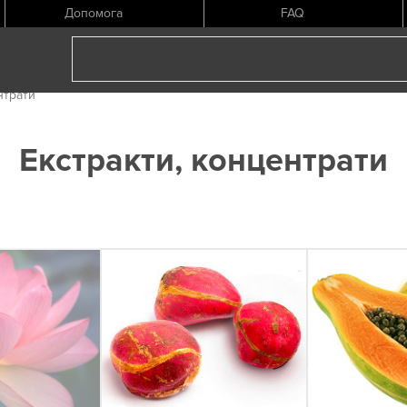
Допомога
FAQ
нтрати
Екстракти, концентрати