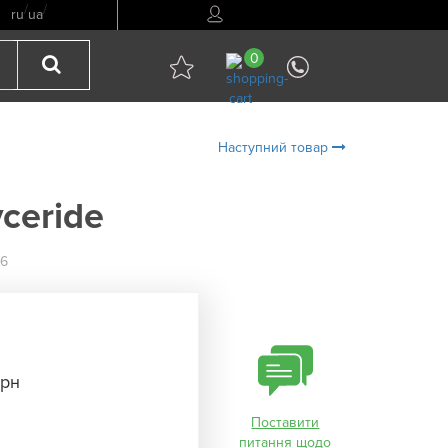
/
/
ru
ua
0
Наступний товар
yceride
96
грн
Поставити
питання щодо