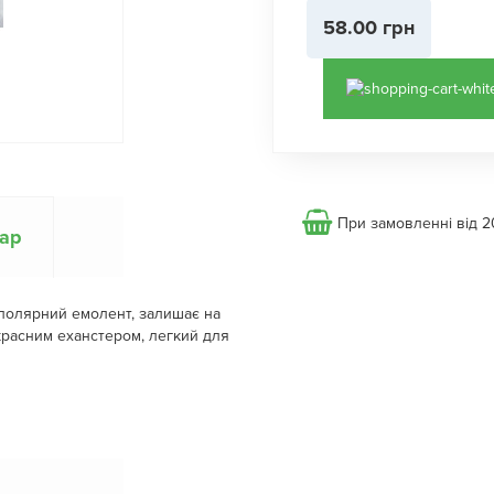
58.00 грн
При замовленні від 2
вар
полярний емолент, залишає на
екрасним еханстером, легкий для