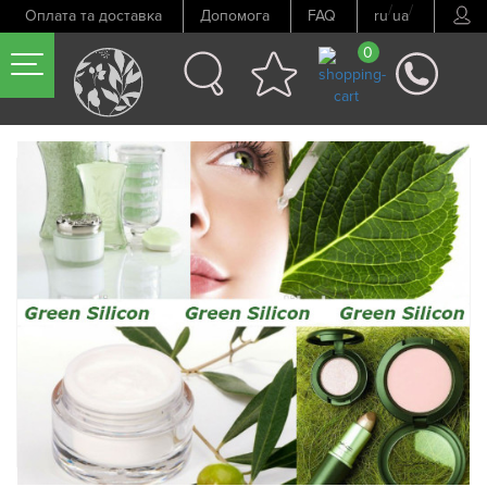
/
/
Оплата та доставка
Допомога
FAQ
ru
ua
0
Попередній товар
Наступний товар