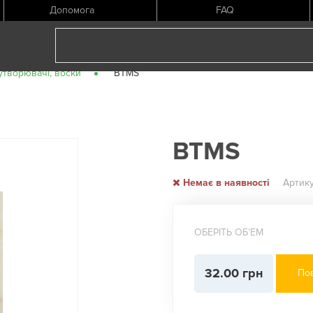
Допомога
FAQ
утворювачі, воски
BTMS
BTMS
Немає в наявності
Артику
ОБЕРІТЬ ОБʼЕМ
32.00 грн
Пов