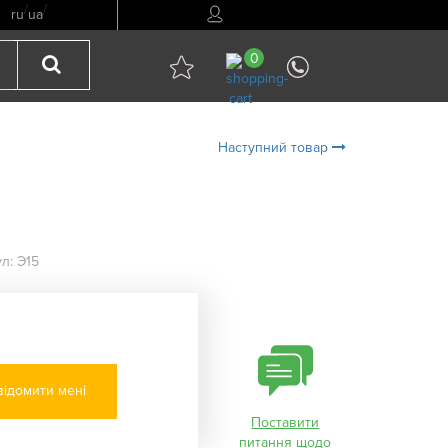
/
/
ru
ua
0
Наступний товар
л: Э15
ідомити мені
Поставити
питання щодо