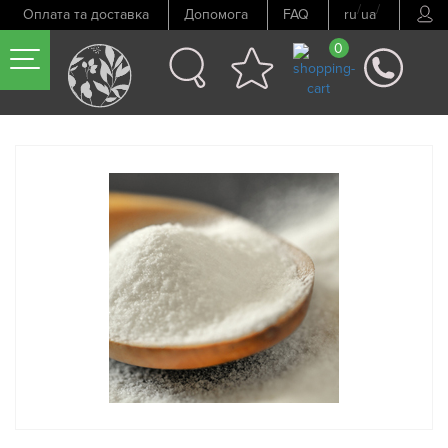
/
/
Оплата та доставка
Допомога
FAQ
ru
ua
0
Попередній товар
Наступний товар