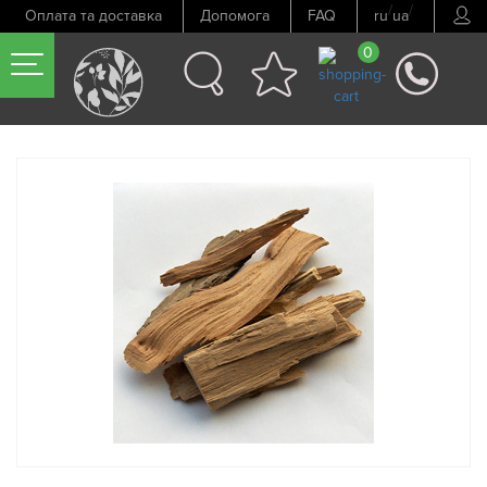
/
/
Оплата та доставка
Допомога
FAQ
ru
ua
0
Попередній товар
Наступний товар