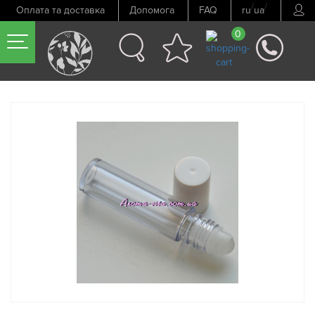
/
/
Оплата та доставка
Допомога
FAQ
ru
ua
0
Попередній товар
Наступний товар