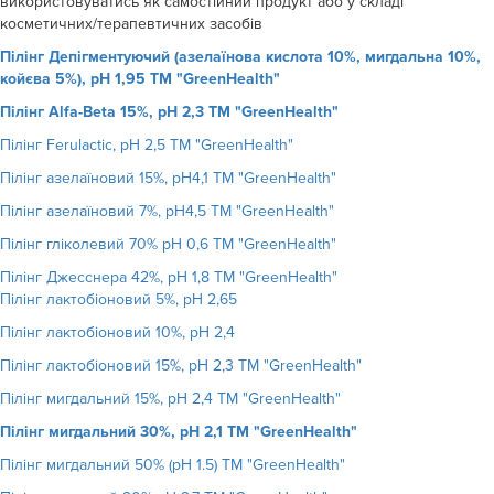
використовуватись як самостійний продукт або у складі
косметичних/терапевтичних засобів
Пілінг Депігментуючий (азелаїнова кислота 10%, мигдальна 10%,
койєва 5%), рН 1,95 ТМ "GreenHealth"
Пілінг Alfa-Beta 15%, рН 2,3 ТМ "GreenHealth"
Пілінг Ferulactic, рН 2,5 ТМ "GreenHealth"
Пілінг азелаїновий 15%, рН4,1 ТМ "GreenHealth"
Пілінг азелаїновий 7%, рН4,5 ТМ "GreenHealth"
Пілінг гліколевий 70% рН 0,6 ТМ "GreenHealth"
Пілінг Джесснера 42%, рН 1,8 ТМ "GreenHealth"
Пілінг лактобіоновий 5%, рН 2,65
Пілінг лактобіоновий 10%, рН 2,4
Пілінг лактобіоновий 15%, рН 2,3 ТМ "GreenHealth"
Пілінг мигдальний 15%, рН 2,4 ТМ "GreenHealth"
Пілінг мигдальний 30%, рН 2,1 ТМ "GreenHealth"
Пілінг мигдальний 50% (рН 1.5) ТМ "GreenHealth"