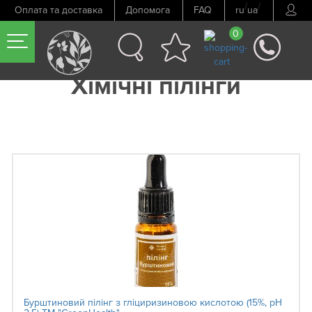
/
/
Оплата та доставка
Допомога
FAQ
ru
ua
0
Хімічні пілінги
Бурштиновий пілінг з гліциризиновою кислотою (15%, рН