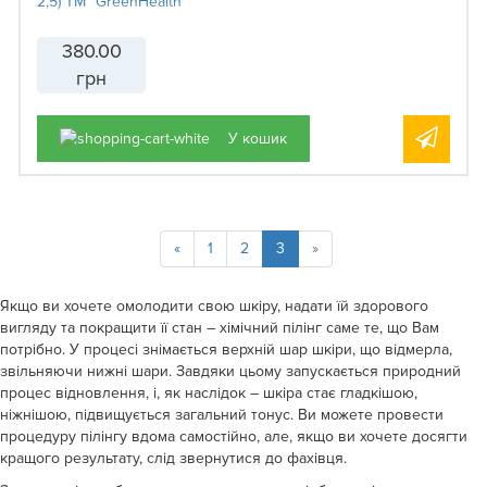
2,5) ТМ "GreenHealth"
380.00
грн
У кошик
«
1
2
3
»
Якщо ви хочете омолодити свою шкіру, надати їй здорового
вигляду та покращити її стан – хімічний пілінг саме те, що Вам
потрібно. У процесі знімається верхній шар шкіри, що відмерла,
звільняючи нижні шари. Завдяки цьому запускається природний
процес відновлення, і, як наслідок – шкіра стає гладкішою,
ніжнішою, підвищується загальний тонус. Ви можете провести
процедуру пілінгу вдома самостійно, але, якщо ви хочете досягти
кращого результату, слід звернутися до фахівця.