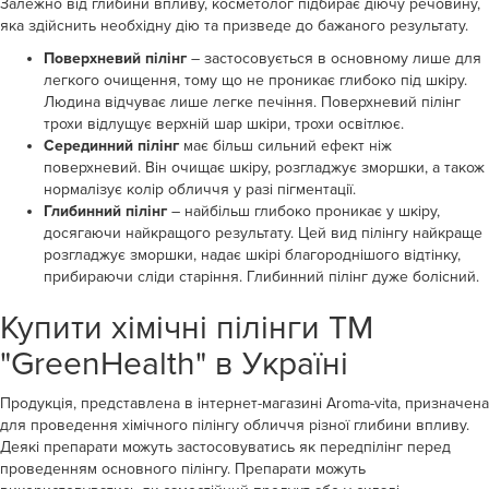
Залежно від глибини впливу, косметолог підбирає діючу речовину,
яка здійснить необхідну дію та призведе до бажаного результату.
Поверхневий пілінг
– застосовується в основному лише для
легкого очищення, тому що не проникає глибоко під шкіру.
Людина відчуває лише легке печіння. Поверхневий пілінг
трохи відлущує верхній шар шкіри, трохи освітлює.
Серединний пілінг
має більш сильний ефект ніж
поверхневий. Він очищає шкіру, розгладжує зморшки, а також
нормалізує колір обличчя у разі пігментації.
Глибинний пілінг
– найбільш глибоко проникає у шкіру,
досягаючи найкращого результату. Цей вид пілінгу найкраще
розгладжує зморшки, надає шкірі благороднішого відтінку,
прибираючи сліди старіння. Глибинний пілінг дуже болісний.
Купити хімічні пілінги ТМ
"GreenHealth" в Україні
Продукція, представлена ​​в інтернет-магазині Aroma-vita, призначена
для проведення хімічного пілінгу обличчя різної глибини впливу.
Деякі препарати можуть застосовуватись як передпілінг перед
проведенням основного пілінгу. Препарати можуть