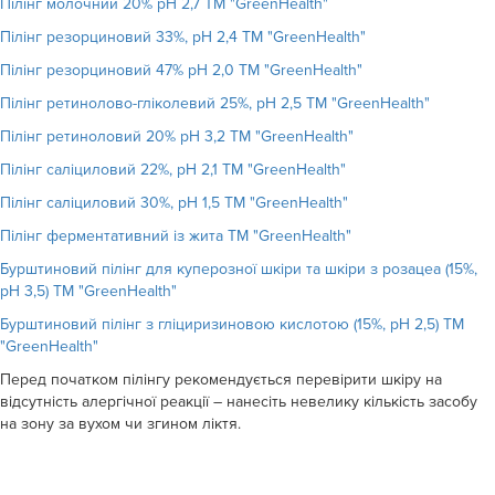
Пілінг молочний 20% рН 2,7 ТМ "GreenHealth"
Пілінг резорциновий 33%, рН 2,4 ТМ "GreenHealth"
Пілінг резорциновий 47% рН 2,0 ТМ "GreenHealth"
Пілінг ретинолово-гліколевий 25%, рН 2,5 ТМ "GreenHealth"
Пілінг ретиноловий 20% рН 3,2 ТМ "GreenHealth"
Пілінг саліциловий 22%, рН 2,1 ТМ "GreenHealth"
Пілінг саліциловий 30%, рН 1,5 ТМ "GreenHealth"
Пілінг ферментативний із жита ТМ "GreenHealth"
Бурштиновий пілінг для куперозної шкіри та шкіри з розацеа (15%,
рН 3,5) ТМ "GreenHealth"
Бурштиновий пілінг з гліциризиновою кислотою (15%, рН 2,5) ТМ
"GreenHealth"
Перед початком пілінгу рекомендується перевірити шкіру на
відсутність алергічної реакції – нанесіть невелику кількість засобу
на зону за вухом чи згином ліктя.