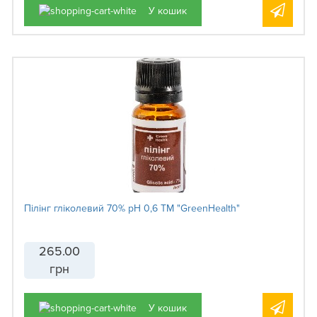
У кошик
Пілінг гліколевий 70% рН 0,6 ТМ "GreenHealth"
265.00
грн
У кошик