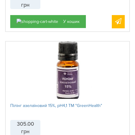
грн
У кошик
Пілінг азелаїновий 15%, рН4,1 ТМ "GreenHealth"
305.00
грн