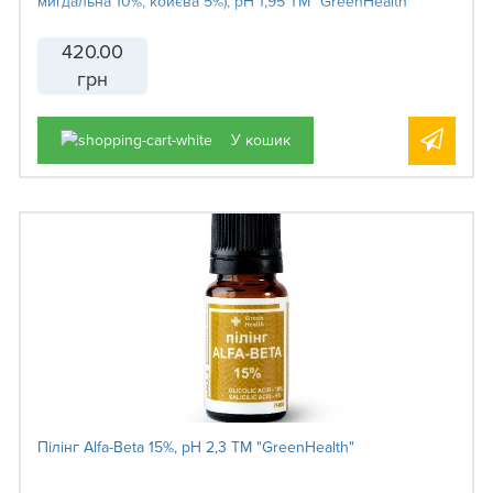
мигдальна 10%, койєва 5%), рН 1,95 ТМ "GreenHealth"
420.00
грн
У кошик
Пілінг Alfa-Beta 15%, рН 2,3 ТМ "GreenHealth"