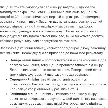
Якщо ви хочете омолодити свою шкіру, надати їй здорового
вигляду та покращити її стан – хімічний пілінг саме те, що Вам
потрібно. У процесі знімається верхній шар шкіри, що відмерла,
звільняючи нижні шари. Завдяки цьому запускається природний
процес відновлення, і, як наслідок – шкіра стає гладкішою,
ніжнішою, підвищується загальний тонус. Ви можете провести
процедуру пілінгу вдома самостійно, але, якщо ви хочете досягти
кращого результату, слід звернутися до фахівця.
Залежно від глибини впливу, косметолог підбирає діючу речовину,
яка здійснить необхідну дію та призведе до бажаного результату.
Поверхневий пілінг
– застосовується в основному лише для
легкого очищення, тому що не проникає глибоко під шкіру.
Людина відчуває лише легке печіння. Поверхневий пілінг
трохи відлущує верхній шар шкіри, трохи освітлює.
Серединний пілінг
має більш сильний ефект ніж
поверхневий. Він очищає шкіру, розгладжує зморшки, а також
нормалізує колір обличчя у разі пігментації.
Глибинний пілінг
– найбільш глибоко проникає у шкіру,
досягаючи найкращого результату. Цей вид пілінгу найкраще
розгладжує зморшки, надає шкірі благороднішого відтінку,