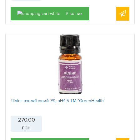
У кошик
Пілінг азелаїновий 7%, рН4,5 ТМ "GreenHealth"
270.00
грн