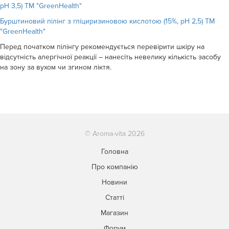
рН 3,5) ТМ "GreenHealth"
Бурштиновий пілінг з гліциризиновою кислотою (15%, рН 2,5) ТМ
"GreenHealth"
Перед початком пілінгу рекомендується перевірити шкіру на
відсутність алергічної реакції – нанесіть невелику кількість засобу
на зону за вухом чи згином ліктя.
© Aroma-vita 2026
Головна
Про компанію
Новини
Статті
Магазин
Форум