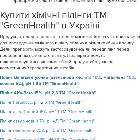
прибираючи сліди старіння. Глибинний пілінг дуже болісний.
Купити хімічні пілінги ТМ
"GreenHealth" в Україні
Продукція, представлена ​​в інтернет-магазині Aroma-vita, призначена
для проведення хімічного пілінгу обличчя різної глибини впливу.
Деякі препарати можуть застосовуватись як передпілінг перед
проведенням основного пілінгу. Препарати можуть
використовуватись як самостійний продукт або у складі
косметичних/терапевтичних засобів
Пілінг Депігментуючий (азелаїнова кислота 10%, мигдальна 10%,
койєва 5%), рН 1,95 ТМ "GreenHealth"
Пілінг Alfa-Beta 15%, рН 2,3 ТМ "GreenHealth"
Пілінг Ferulactic, рН 2,5 ТМ "GreenHealth"
Пілінг азелаїновий 15%, рН4,1 ТМ "GreenHealth"
Пілінг азелаїновий 7%, рН4,5 ТМ "GreenHealth"
Пілінг гліколевий 70% рН 0,6 ТМ "GreenHealth"
Пілінг Джесснера 42%, рН 1,8 ТМ "GreenHealth"