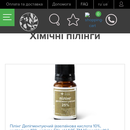
/
/
Оплата та доставка
Допомога
FAQ
ru
ua
0
Хімічні пілінги
Пілінг Депігментуючий (азелаїнова кислота 10%,