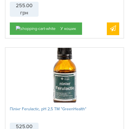
255.00
грн
У кошик
Пілінг Ferulactic, рН 2,5 ТМ "GreenHealth"
525.00