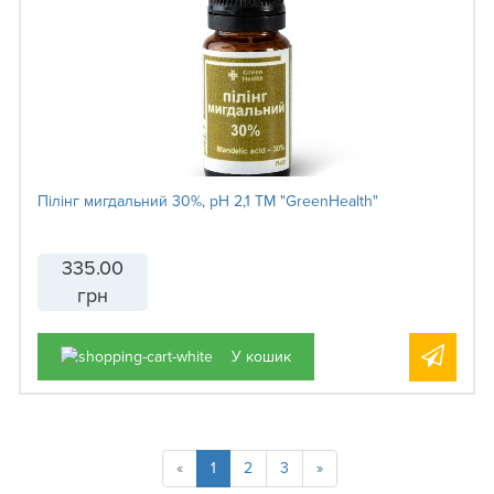
Пілінг мигдальний 30%, рН 2,1 ТМ "GreenHealth"
335.00
грн
У кошик
«
1
2
3
»