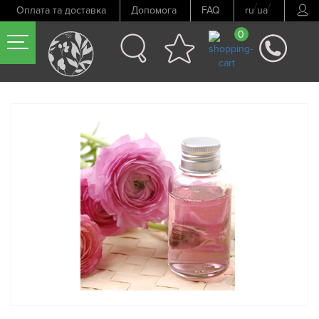
/
/
Оплата та доставка
Допомога
FAQ
ru
ua
0
Попередній товар
Наступний товар