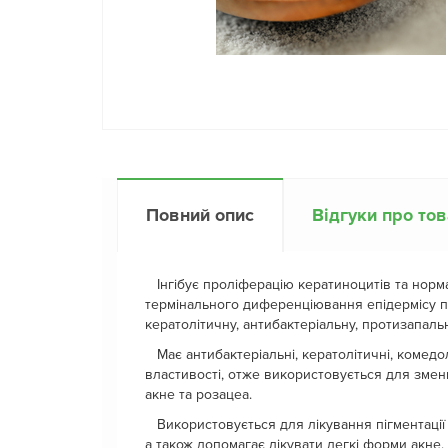
Повний опис
Відгуки про то
Інгібує проліферацію кератиноцитів та норм
термінального диференціювання епідермісу п
кератолітичну, антибактеріальну, протизапальн
Має антибактеріальні, кератолітичні, комедол
властивості, отже використовується для змен
акне та розацеа.
Використовується для лікування пігментації ш
а також допомагає лікувати легкі форми акне.