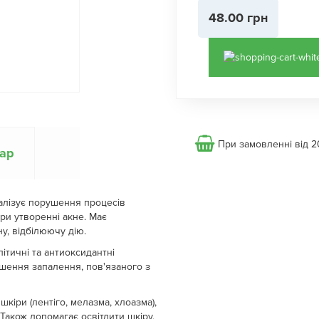
48.00 грн
При замовленні від 2
вар
алізує порушення процесів
ри утворенні акне. Має
у, відбілюючу дію.
ітичні та антиоксидантні
шення запалення, пов'язаного з
кіри (лентіго, мелазма, хлоазма),
 Також допомагає освітлити шкіру,