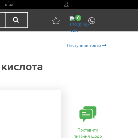
/
/
ru
ua
0
Наступний товар
 кислота
Поставити
питання щодо