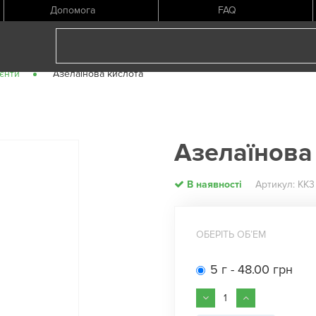
Допомога
FAQ
ієнти
Азелаїнова кислота
Азелаїнова
В наявності
Артикул: КК3
ОБЕРІТЬ ОБʼЕМ
5 г - 48.00 грн