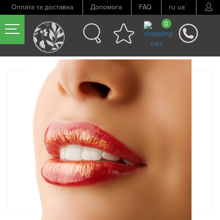
/
/
Оплата та доставка
Допомога
FAQ
ru
ua
0
Попередній товар
Наступний товар