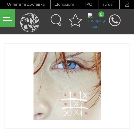
/
/
Оплата та доставка
Допомога
FAQ
ru
ua
0
Попередній товар
Наступний товар