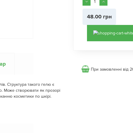
48.00 грн
вар
При замовленні від 2
ів. Структура такого гелю є
ю. Може створювати як прозорі
тіканню косметики по шкірі.