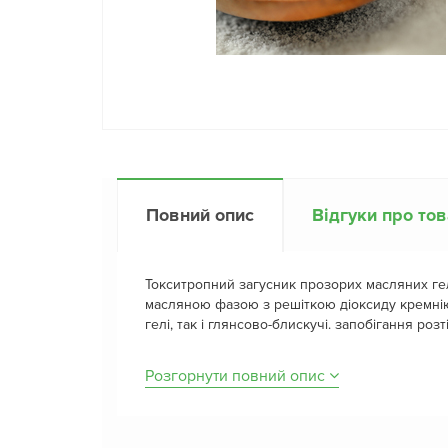
Повний опис
Відгуки про то
Токситропний загусник прозорих масляних гел
масляною фазою з решіткою діоксиду кремні
гелі, так і глянсово-блискучі. запобігання роз
Розгорнути повний опис