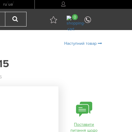
/
/
ru
ua
0
Наступний товар
15
6
Поставити
питання щодо