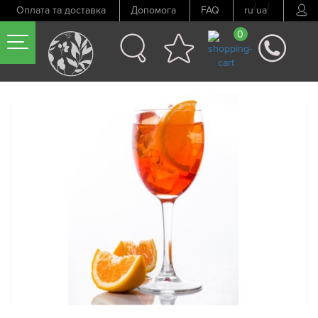
/
/
Оплата та доставка
Допомога
FAQ
ru
ua
0
Попередній товар
Наступний товар