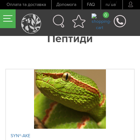
/
/
Оплата та доставка
Допомога
FAQ
ru
ua
0
Пептиди
SYN®-AKE