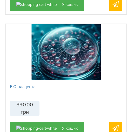
У кошик
БІО-плацента
390.00
грн
У кошик