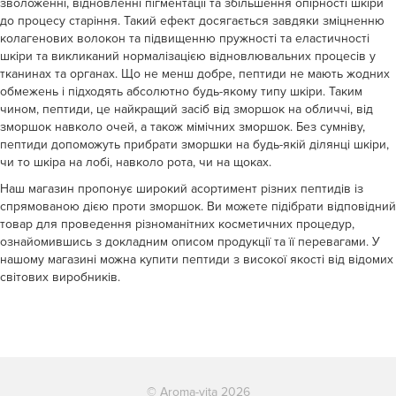
зволоженні, відновленні пігментації та збільшення опірності шкіри
до процесу старіння. Такий ефект досягається завдяки зміцненню
колагенових волокон та підвищенню пружності та еластичності
шкіри та викликаний нормалізацією відновлювальних процесів у
тканинах та органах. Що не менш добре, пептиди не мають жодних
обмежень і підходять абсолютно будь-якому типу шкіри. Таким
чином, пептиди, це найкращий засіб від зморшок на обличчі, від
зморшок навколо очей, а також мімічних зморшок. Без сумніву,
пептиди допоможуть прибрати зморшки на будь-якій ділянці шкіри,
чи то шкіра на лобі, навколо рота, чи на щоках.
Наш магазин пропонує широкий асортимент різних пептидів із
спрямованою дією проти зморшок. Ви можете підібрати відповідний
товар для проведення різноманітних косметичних процедур,
ознайомившись з докладним описом продукції та її перевагами. У
нашому магазині можна купити пептиди з високої якості від відомих
світових виробників.
© Aroma-vita 2026