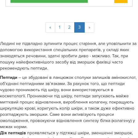
«
1
2
3
»
Людині не підвладно зупинити процес старіння, але уповільнити за
допомогою використання спеціальних препаратів, у складі яких
знаходяться речовини, здатні зробити диво - можливо. Так, при
пошуку найефективнішого засобу від зморшок фахівці часто
рекомендують пептиди.
Пептиди
– це збудовані в ланцюжок сполуки залишків амінокислот,
об'єднані пептидними зв'язками. За рахунок того, що пептиди
чудово проникають під шкіру, вони використовуються в
косметології. Проникаючи під шкіру, пептиди запускають майже
миттєвий процес відновлення, вироблення колагену, покращують
циркуляцію крові, коригують колір шкіри, а також дуже ефективно
розгладжують зморшки. Саме вони активізують процеси
омолодження, провокуючи відновлення синтезу білка (колагену) у
межах норми.
Дія пептидів
проявляється у підтяжці шкіри, зменшенні зморшок,