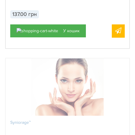
137.00 грн
У кошик
Syniorage™