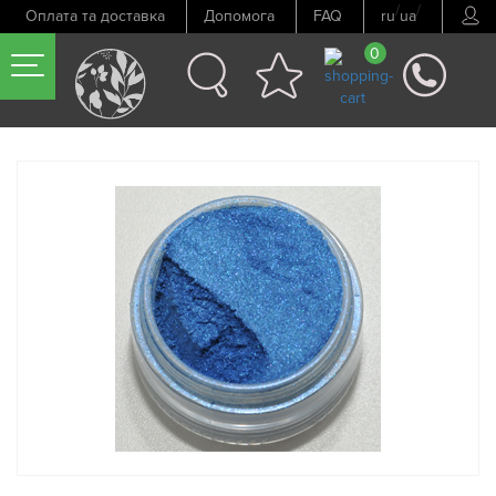
/
/
Оплата та доставка
Допомога
FAQ
ru
ua
0
Попередній товар
Наступний товар