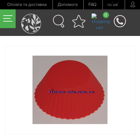
/
/
Оплата та доставка
Допомога
FAQ
ru
ua
0
Попередній товар
Наступний товар