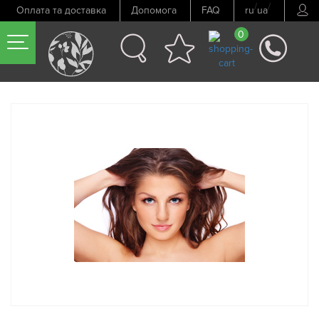
/
/
Оплата та доставка
Допомога
FAQ
ru
ua
0
Попередній товар
Наступний товар