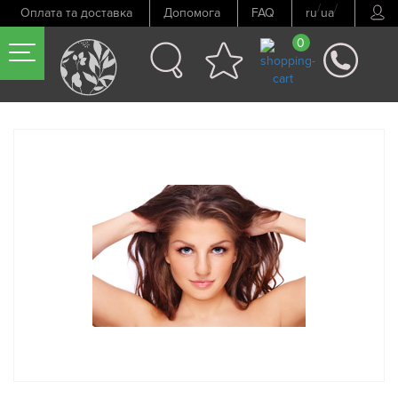
/
/
Оплата та доставка
Допомога
FAQ
ru
ua
0
Попередній товар
Наступний товар