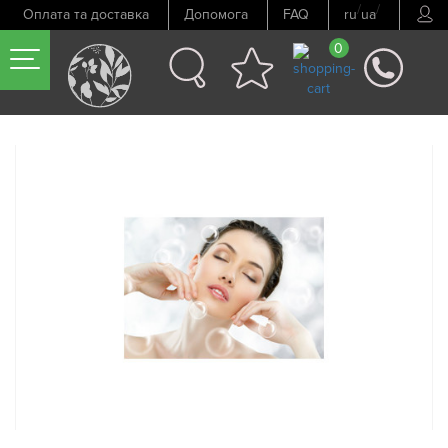
/
/
Оплата та доставка
Допомога
FAQ
ru
ua
0
Попередній товар
Наступний товар