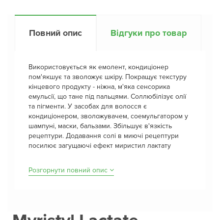
Повний опис
Відгуки про товар
Використовується як емолент, кондиціонер
пом'якшує та зволожує шкіру. Покращує текстуру
кінцевого продукту - ніжна, м'яка сенсорика
емульсії, що тане під пальцями. Соллюбілізує олії
та пігменти. У засобах для волосся є
кондиціонером, зволожувачем, соемульгатором у
шампуні, маски, бальзами. Збільшує в'язкість
рецептури. Додавання солі в миючі рецептури
посилює загущаючі ефект миристил лактату
Розгорнути повний опис