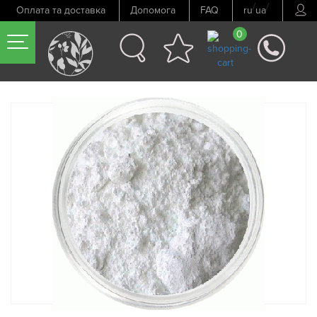
/
/
Оплата та доставка
Допомога
FAQ
ru
ua
0
Попередній товар
Наступний товар