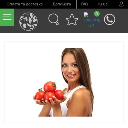
/
/
Оплата та доставка
Допомога
FAQ
ru
ua
0
Попередній товар
Наступний товар