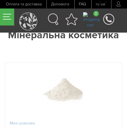
/
/
Оплата та доставка
Допомога
FAQ
ru
ua
0
Мінеральна косметика
Міка шовкова