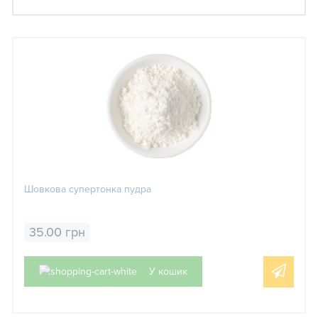
Шовкова супертонка пудра
35.00 грн
У кошик