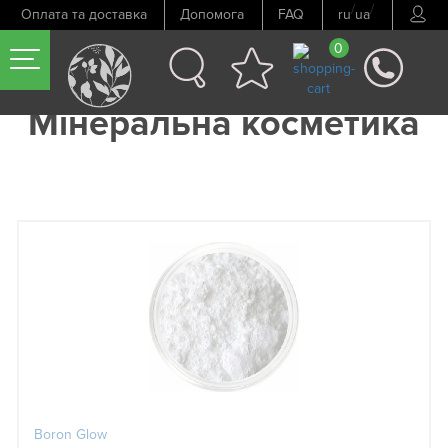
/
/
Оплата та доставка
Допомога
FAQ
ru
ua
0
Мінеральна косметика
Boron Glow