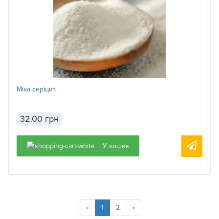
Міка серіцит
32.00 грн
У кошик
«
1
2
»