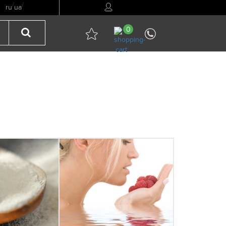
/
/
ru
ua
0