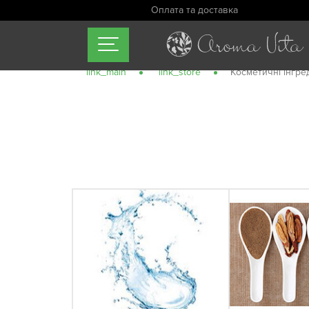
Оплата та доставка
link_main
link_store
Косметичні інгре