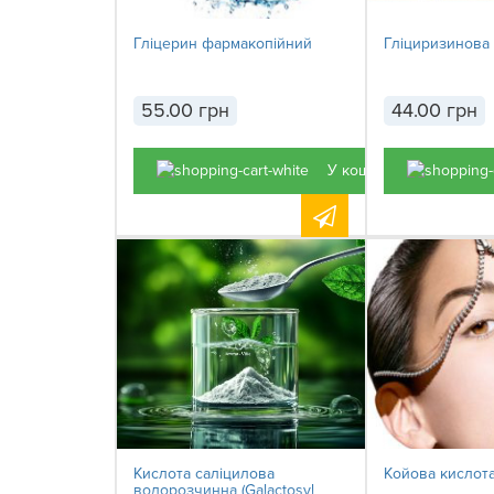
Гліцерин фармакопійний
Гліциризинова
55.00 грн
44.00 грн
У кошик
Кислота саліцилова
Койова кислот
водорозчинна (Galactosyl