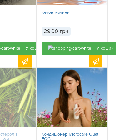
Кетон малини
29.00 грн
У кошик
У кошик
стеролів
Кондиціонер Microcare Quat
альми
EQG