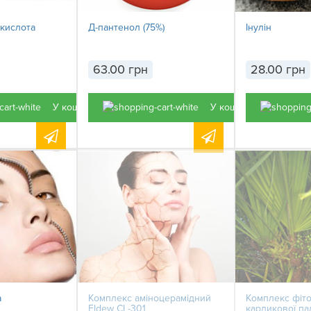
 кислота
Д-пантенол (75%)
Інулін
63.00 грн
28.00 грн
У кошик
У кошик
а
Комплекс аміноцерамідний
Комплекс фіто
Eldew CL-301
карликової п