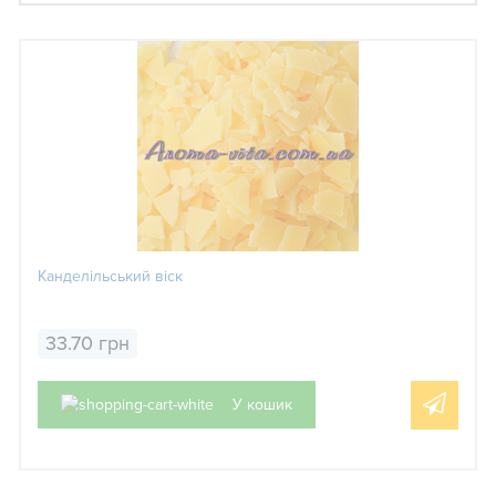
Канделільський віск
33.70 грн
У кошик