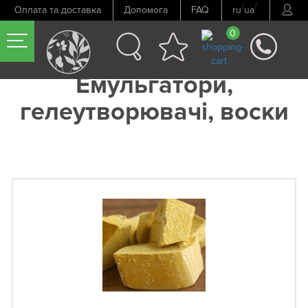
/
/
Оплата та доставка
Допомога
FAQ
ru
ua
0
Емульгатори,
гелеутворювачі, воски