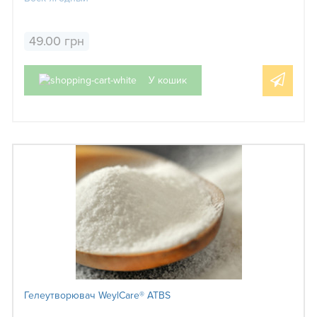
49.00 грн
У кошик
Гелеутворювач WeylCare® ATBS