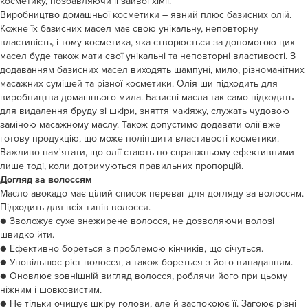
косметику, позбавляючи її зайвої хімії.
Виробництво домашньої косметики – явний плюс базисних олій.
Кожне їх базисних масел має свою унікальну, неповторну
властивість, і тому косметика, яка створюється за допомогою цих
масел буде також мати свої унікальні та неповторні властивості. З
додаванням базисних масел виходять шампуні, мило, різноманітних
масажних сумішей та різної косметики. Олія ши підходить для
виробництва домашнього мила. Базисні масла так само підходять
для видалення бруду зі шкіри, зняття макіяжу, служать чудовою
заміною масажному маслу. Також допустимо додавати олії вже
готову продукцію, що може поліпшити властивості косметики.
Важливо пам'ятати, що олії стають по-справжньому ефективними
лише тоді, коли дотримуються правильних пропорцій.
Догляд за волоссям
Масло авокадо має цілий список переваг для догляду за волоссям.
Підходить для всіх типів волосся.
● Зволожує сухе знежирене волосся, не дозволяючи волозі
швидко йти.
● Ефективно бореться з проблемою кінчиків, що січуться.
● Уповільнює ріст волосся, а також бореться з його випаданням.
● Оновлює зовнішній вигляд волосся, роблячи його при цьому
ніжним і шовковистим.
● Не тільки очищує шкіру голови, але й заспокоює її. Загоює різні