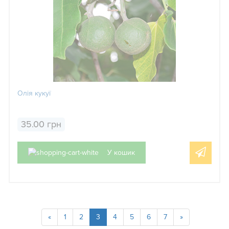
Олія кукуї
35.00 грн
У кошик
«
1
2
3
4
5
6
7
»