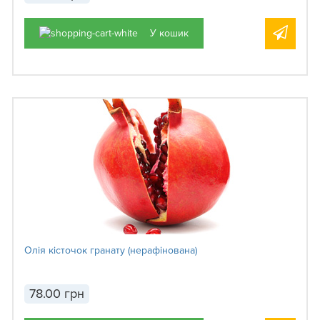
У кошик
Олія кісточок гранату (нерафінована)
78.00 грн