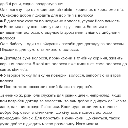
дрібні рани, садна, роздратування.
Олія аргану - це ціла криниця вітамінів і корисних мікроелементів.
Однаково добре підходить для всіх типів волосся.
● Відновлює сухе та пошкоджене волосся, усуває його ламкість.
● Бореться з лупою, очищуючи шкіру голови. Бореться з
випаданням волосся, стимулює їх зростання, зміцнює цибулини
волосся.
Олія бабасу – один з найкращих засобів для догляду за волоссям.
Підходить для сухого та жирного волосся.
● Доглядає сухе волосся, проникаючи в глибину коріння, живить
коріння волосся. З коріння волосся вже живиться саме волосся до
самих кінчиків.
● Утворює тонку плівку на поверхні волосся, запобігаючи втраті
вологи.
● Повертає волоссю життєвий блиск та здоров'я.
Звичайно ж, різні олії служать для різних цілей, наприклад, якщо
вам потрібен догляд за волоссям, то вам добре підійдуть олії каріте,
алое, олія виноградної кісточки. Вони чудово живлять волосся,
добре борються з кінчиками, що січуться, надають волоссю
природний блиск. Для боротьби з кінчиками, що січуться, також
дуже добре підходить масло розмарину. Його можна