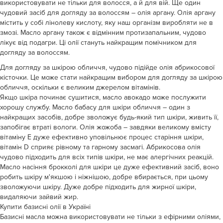
використовувати не тільки для волосся, а й для вій. Ще один
чудовий засіб для догляду за волоссям – олія аргану. Олія аргану
містить у собі лінолеву кислоту, яку наш організм виробляти не в
змозі. Масло аргану також є відмінним протизапальним, чудово
лікує від подагри. Ці олії стануть найкращим помічником для
догляду за волоссям.
Для догляду за шкірою обличчя, чудово підійде олія абрикосової
кісточки. Це може стати найкращим вибором для догляду за шкірою
обличчя, оскільки є великим джерелом вітамінів.
Якщо шкіра починає сушитися, масло авокадо може послужити
хорошу службу. Масло бабасу для шкіри обличчя – один з
найкращих засобів, добре зволожує будь-який тип шкіри, живить її,
запобігає втраті вологи. Олія жожоба – завдяки великому вмісту
вітаміну Е дуже ефективно уповільнює процес старіння шкіри,
вітамін D сприяє рівному та гарному засмагі. Абрикосова олія
чудово підходить для всіх типів шкіри, не має алергічних реакцій.
Масло насіння брокколі для шкіри це дуже ефективний засіб, воно
робить шкіру м'якшою і ніжнішою, добре вбирається, при цьому
зволожуючи шкіру. Дуже добре підходить для жирної шкіри,
видаляючи зайвий жир.
Купити базисні олії в Україні
Базисні масла можна використовувати не тільки з ефірними оліями,