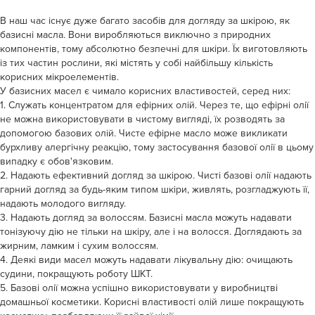
В наш час існує дуже багато засобів для догляду за шкірою, як
базисні масла. Вони виробляються виключно з природних
компонентів, тому абсолютно безпечні для шкіри. Їх виготовляють
із тих частин рослини, які містять у собі найбільшу кількість
корисних мікроелементів.
У базисних масел є чимало корисних властивостей, серед них:
1. Служать концентратом для ефірних олій. Через те, що ефірні олії
не можна використовувати в чистому вигляді, їх розводять за
допомогою базових олій. Чисте ефірне масло може викликати
бурхливу алергічну реакцію, тому застосування базової олії в цьому
випадку є обов'язковим.
2. Надають ефективний догляд за шкірою. Чисті базові олії надають
гарний догляд за будь-яким типом шкіри, живлять, розгладжують її,
надають молодого вигляду.
3. Надають догляд за волоссям. Базисні масла можуть надавати
тонізуючу дію не тільки на шкіру, але і на волосся. Доглядають за
жирним, ламким і сухим волоссям.
4. Деякі види масел можуть надавати лікувальну дію: очищають
судини, покращують роботу ШКТ.
5. Базові олії можна успішно використовувати у виробництві
домашньої косметики. Корисні властивості олій лише покращують