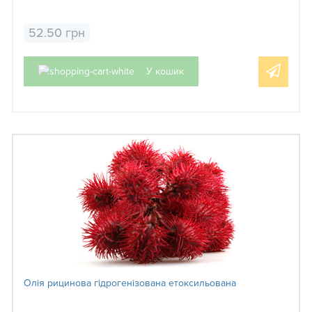
52.50 грн
У кошик
Олія рицинова гідрогенізована етоксильована