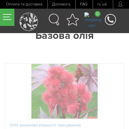
/
/
Оплата та доставка
Допомога
FAQ
ru
ua
0
Базова олія
Олія рицинова (першого пресування)