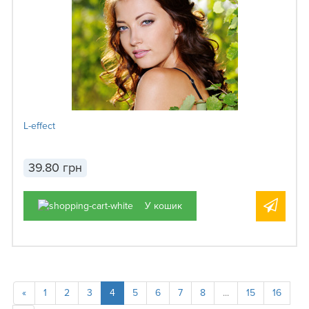
L-effect
39.80 грн
У кошик
«
1
2
3
4
5
6
7
8
...
15
16