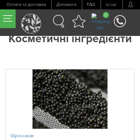
/
/
Оплата та доставка
Допомога
FAQ
ru
ua
0
Косметичні інгредієнти
Glyco-caviar